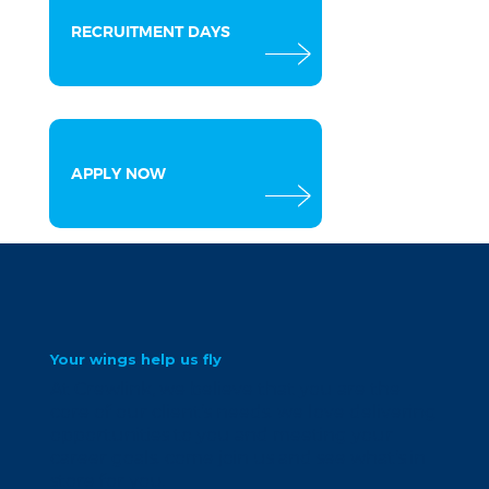
RECRUITMENT DAYS
APPLY NOW
Your wings help us fly
At Crewlink, we believe that you are the
core of our client’s needs. we love delivering
opportunities to you and meeting your
career goals. come join us and see what’s in
store for you.