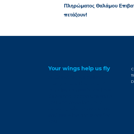
Πληρώματος Θαλάμου Επιβατώ
πετάξουν!
Your wings help us fly
C
1
At Crewlink, we believe
D
that you are the core of
our client’s needs. we love
delivering opportunities to
you and meeting your
career goals. come join us
and see what’s in store for
you.